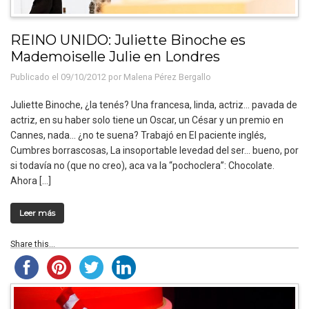
REINO UNIDO: Juliette Binoche es
Mademoiselle Julie en Londres
Publicado el 09/10/2012 por
Malena Pérez Bergallo
Juliette Binoche, ¿la tenés? Una francesa, linda, actriz… pavada de
actriz, en su haber solo tiene un Oscar, un César y un premio en
Cannes, nada… ¿no te suena? Trabajó en El paciente inglés,
Cumbres borrascosas, La insoportable levedad del ser… bueno, por
si todavía no (que no creo), aca va la “pochoclera”: Chocolate.
Ahora […]
Leer más
Share this...