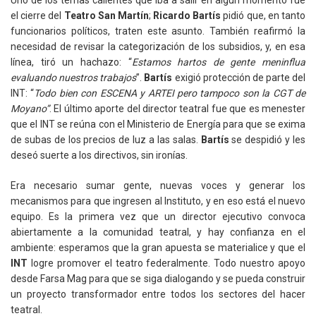
Uno de los temas calientes que iba a salir en algún momento fue
el cierre del
Teatro San Martín
;
Ricardo Bartís
pidió que, en tanto
funcionarios políticos, traten este asunto. También reafirmó la
necesidad de revisar la categorización de los subsidios, y, en esa
línea, tiró un hachazo: “
Estamos hartos de gente meninflua
evaluando nuestros trabajos
”.
Bartís
exigió protección de parte del
INT: “
Todo bien con ESCENA y ARTEI pero tampoco son la CGT de
Moyano”
. El último aporte del director teatral fue que es menester
que el INT se reúna con el Ministerio de Energía para que se exima
de subas de los precios de luz a las salas.
Bartís
se despidió y les
deseó suerte a los directivos, sin ironías.
Era necesario sumar gente, nuevas voces y generar los
mecanismos para que ingresen al Instituto, y en eso está el nuevo
equipo. Es la primera vez que un director ejecutivo convoca
abiertamente a la comunidad teatral, y hay confianza en el
ambiente: esperamos que la gran apuesta se materialice y que el
INT
logre promover el teatro federalmente. Todo nuestro apoyo
desde Farsa Mag para que se siga dialogando y se pueda construir
un proyecto transformador entre todos los sectores del hacer
teatral.