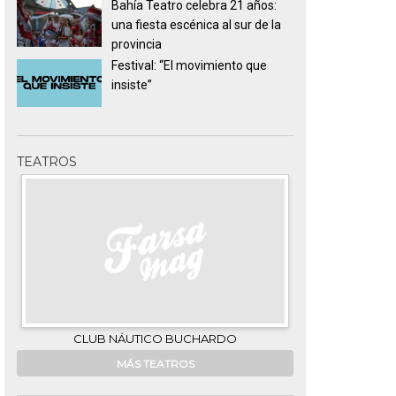
Bahía Teatro celebra 21 años:
una fiesta escénica al sur de la
provincia
Festival: “El movimiento que
insiste”
TEATROS
CLUB NÁUTICO BUCHARDO
G
MÁS TEATROS