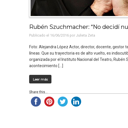
Rubén Szuchmacher: “No decidí nunc
Publicado el 16/06/2016 por
Julieta Zeta
Foto: Alejandra López Actor, director, docente, gestor 
líneas. Que su trayectoria es de alto vuelto, es indiscu
organizada por el Instituto Nacional del Teatro, Rubé
acontecimiento […]
Leer más
Share this...
Espacio 