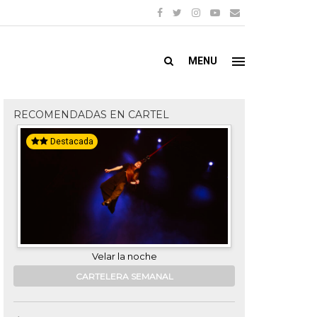
MENU
RECOMENDADAS EN CARTEL
Destacada
Destacada
Velar la noche
Ca
CARTELERA SEMANAL