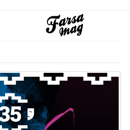
Destacada
n Biarritz
Las despedidas