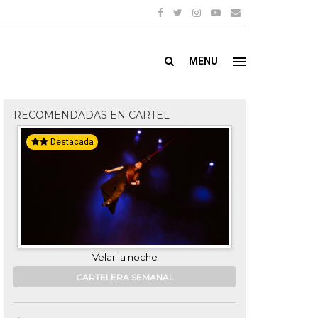
MENU
RECOMENDADAS EN CARTEL
Destacada
Destacada
Velar la noche
Ca
CARTELERA SEMANAL