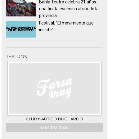
Bahía Teatro celebra 21 años:
una fiesta escénica al sur de la
provincia
Festival: “El movimiento que
insiste”
TEATROS
CLUB NÁUTICO BUCHARDO
G
MÁS TEATROS