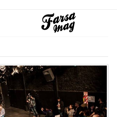
Destacada
n Biarritz
Las despedidas