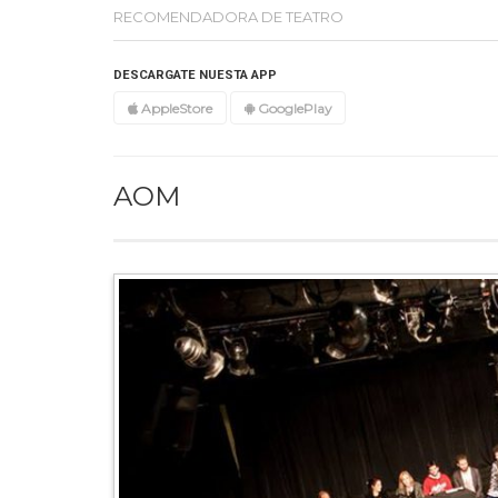
RECOMENDADORA DE TEATRO
DESCARGATE NUESTA APP
AppleStore
GooglePlay
AOM
Destacada
Una casa e