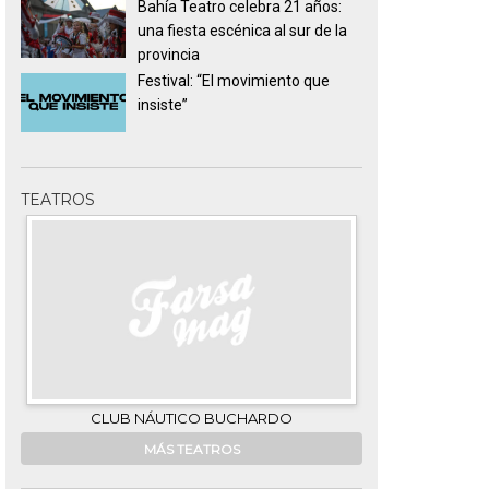
Bahía Teatro celebra 21 años:
una fiesta escénica al sur de la
provincia
Festival: “El movimiento que
insiste”
TEATROS
CLUB NÁUTICO BUCHARDO
G
MÁS TEATROS