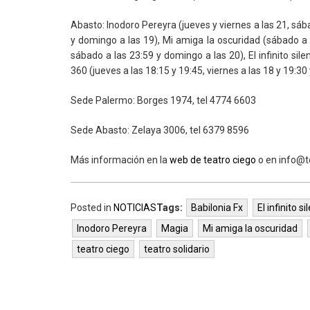
Abasto: Inodoro Pereyra (jueves y viernes a las 21, sába
y domingo a las 19), Mi amiga la oscuridad (sábado a l
sábado a las 23:59 y domingo a las 20), El infinito sil
360 (jueves a las 18:15 y 19:45, viernes a las 18 y 19:30
Sede Palermo: Borges 1974, tel 4774 6603
Sede Abasto: Zelaya 3006, tel 6379 8596
Más información en la
web de teatro ciego
o en info@t
Posted in
NOTICIAS
Tags:
Babilonia Fx
El infinito si
Inodoro Pereyra
Magia
Mi amiga la oscuridad
teatro ciego
teatro solidario
Espacio 