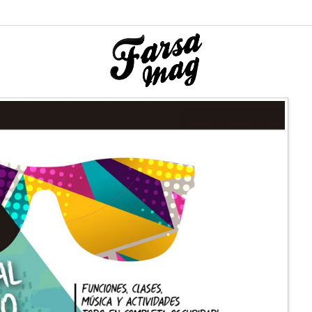
Destacada
n Biarritz
Las despedidas