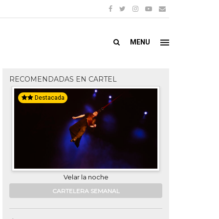
MENU
RECOMENDADAS EN CARTEL
Destacada
Destacada
Velar la noche
Ca
CARTELERA SEMANAL