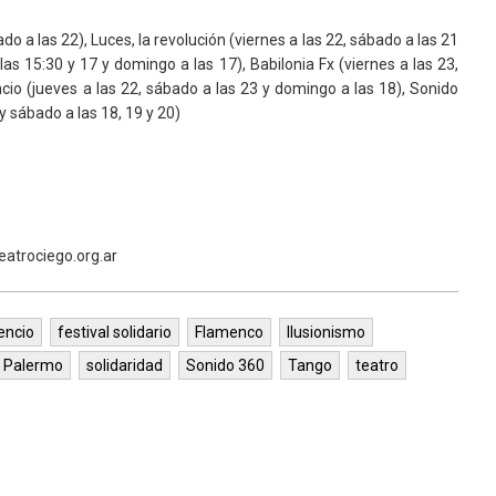
do a las 22), Luces, la revolución (viernes a las 22, sábado a las 21
as 15:30 y 17 y domingo a las 17), Babilonia Fx (viernes a las 23,
encio (jueves a las 22, sábado a las 23 y domingo a las 18), Sonido
 y sábado a las 18, 19 y 20)
eatrociego.org.ar
lencio
festival solidario
Flamenco
Ilusionismo
Palermo
solidaridad
Sonido 360
Tango
teatro
Biarritz
ESTRELLA DE MALDONADO